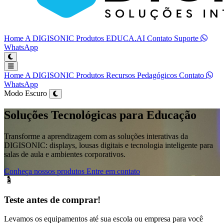
Home
A DIGISONIC
Produtos
EDUCA.AI
Contato
Suporte
WhatsApp
Abrir menu principal
Home
A DIGISONIC
Produtos
Recursos Pedagógicos
Contato
WhatsApp
Modo Escuro
Soluções Tecnológicas para Educação
Transforme a aprendizagem com as soluções interativas da
DIGISONIC: displays, lousas digitais e tecnologia inteligente para
salas de aula e ambientes corporativos.
Conheça nossos produtos
Entre em contato
Teste antes de comprar!
Levamos os equipamentos até sua escola ou empresa para você